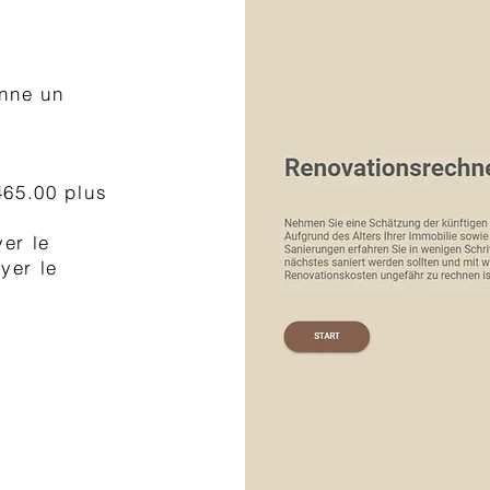
onne un
465.00 plus
er le
yer le