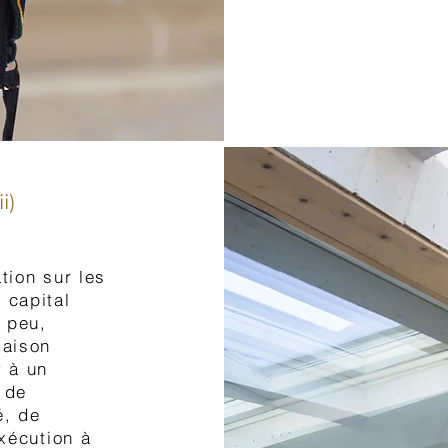
i)
tion sur les
 capital
 peu,
maison
r à un
 de
é, de
exécution à