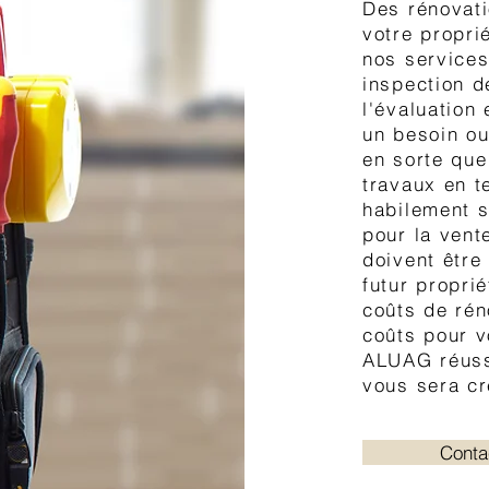
Des rénovati
votre propri
nos service
inspection d
l'évaluation 
un besoin ou
en sorte que
travaux en t
habilement s
pour la vente
doivent être
futur proprié
coûts de ré
coûts pour v
ALUAG réussi
vous sera cr
Conta