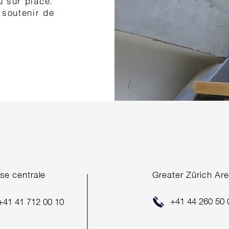
u sur place.
 soutenir de
se centrale
Greater Zürich Ar
+41 44 260 50 
+41 41 712 00 10