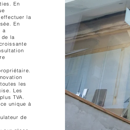
ties. En
ue
 effectuer la
ssée. En
 a
 de la
croissante
sultation
re
ropriétaire.
énovation
toutes les
ise. Les
plus TVA.
ice unique à
ulateur de