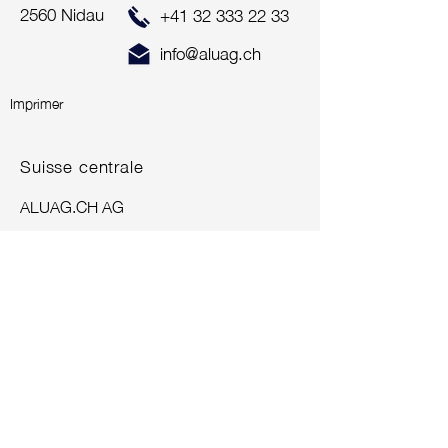
2560 Nidau
+41 32 333 22 33
info@aluag.ch
Imprimer
Suisse centrale
ALUAG.CH AG
Bahnhof-Park 3
6340 Baar
+41 41 712 00 10
info@aluag.ch
Protection des données
Greater Zürich Area
+41 44 260 50 00