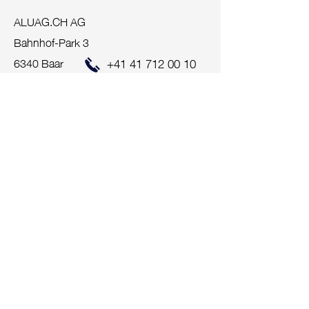
ALUAG.CH AG
Bahnhof-Park 3
6340 Baar
+41 41 712 00 10
info@aluag.ch
Protection des données
Greater Zürich Area
+41 44 260 50 00
Francophone
+41 26 655 10 30