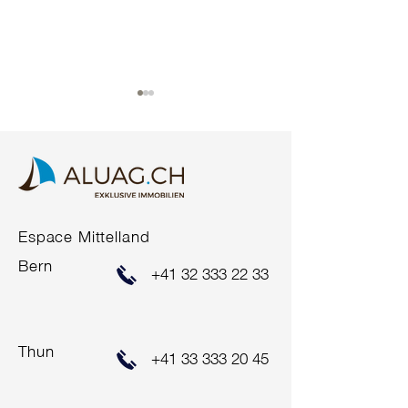
COMING SOON*
Espace Mittelland
HORS DU
BROUILLARD
Bern
+41 32 333 22 33
Thun
+41 33 333 20 45