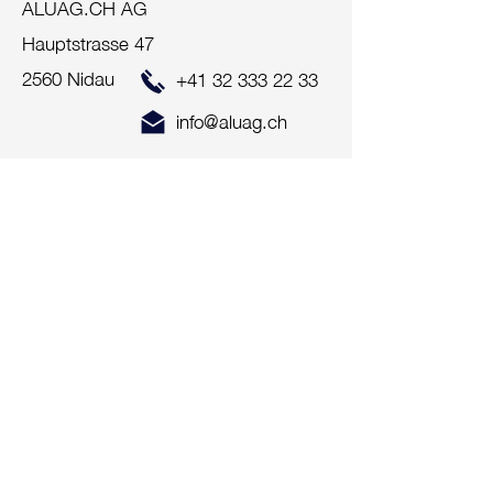
ALUAG.CH AG
Hauptstrasse 47
2560 Nidau
+41 32 333 22 33
info@aluag.ch
Imprimer
Suisse centrale
ALUAG.CH AG
Bahnhof-Park 3
6340 Baar
+41 41 712 00 10
info@aluag.ch
Protection des données