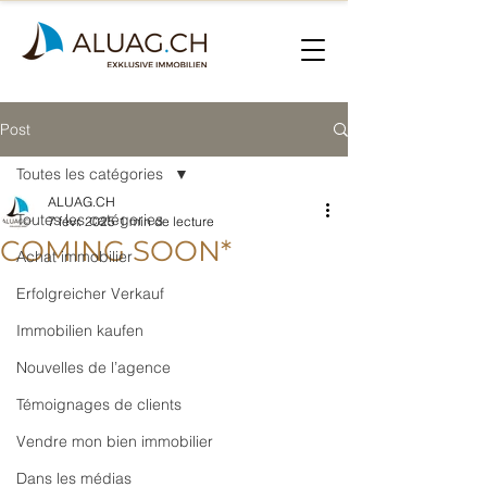
Post
Toutes les catégories
ALUAG.CH
Toutes les catégories
7 févr. 2025
1 min de lecture
COMING SOON*
Achat immobilier
Erfolgreicher Verkauf
Immobilien kaufen
Nouvelles de l’agence
Témoignages de clients
Vendre mon bien immobilier
Dans les médias