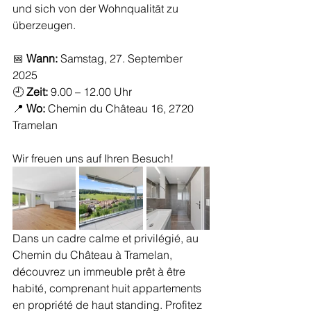
und sich von der Wohnqualität zu 
überzeugen.
📅 
Wann:
 Samstag, 27. September 
2025
🕘 
Zeit:
 9.00 – 12.00 Uhr
📍 
Wo:
 Chemin du Château 16, 2720 
Tramelan
Wir freuen uns auf Ihren Besuch!
Dans un cadre calme et privilégié, au 
Chemin du Château à Tramelan, 
découvrez un immeuble prêt à être 
habité, comprenant huit appartements 
en propriété de haut standing. Profitez 