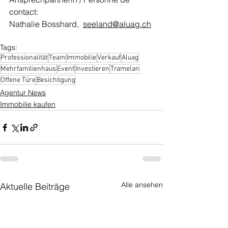
contact
: 
Nathalie Bosshard,  
seeland@aluag.ch
Tags:
Professionalität
Team
Immobilie
Verkauf
Aluag
Mehrfamilienhaus
Event
Investieren
Tramelan
Offene Türe
Besichtigung
Agentur News
Immobilie kaufen
Alle ansehen
Aktuelle Beiträge