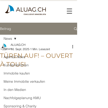
Beitrag
News
ALUAG.CH
News
16. Sept. 2025
1 Min. Lesezeit
TÜREN AUF! – OUVERT
Agentur News
À TOUS!
Kundenstimmen
Immobilie kaufen
Meine Immobilie verkaufen
In den Medien
Nachfolgeplanung KMU
Sponsoring & Charity