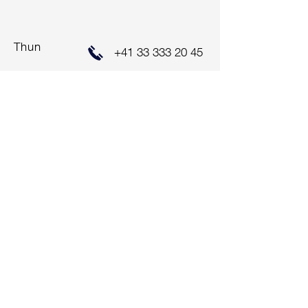
Thun
+41 33 333 20 45
ALUAG.CH AG
Hauptstrasse 47
2560 Nidau
+41 32 333 22 33
info@aluag.ch
Impressum
Zentralschweiz
ALUAG.CH AG
Bahnhof-Park 3
6340 Baar
+41 41 712 00 10