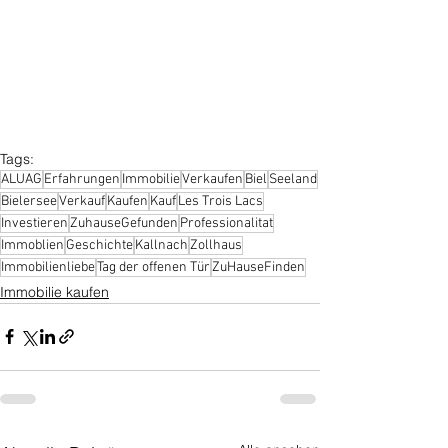
Tags:
ALUAG
Erfahrungen
Immobilie
Verkaufen
Biel
Seeland
Bielersee
Verkauf
Kaufen
Kauf
Les Trois Lacs
Investieren
ZuhauseGefunden
Professionalitat
Immoblien
Geschichte
Kallnach
Zollhaus
Immobilienliebe
Tag der offenen Tür
ZuHauseFinden
Immobilie kaufen