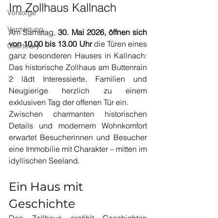
Im Zollhaus Kallnach
Vorsorge
Vermietung
Am Samstag, 
30. Mai 2026, öffnen sich 
von 10.00 bis 13.00 Uhr
 die Türen eines 
Courtelary
ganz besonderen Hauses in Kallnach: 
Das historische Zollhaus am Buttenrain 
2 lädt Interessierte, Familien und 
Neugierige herzlich zu einem 
exklusiven Tag der offenen Tür ein.
Zwischen charmanten historischen 
Details und modernem Wohnkomfort 
erwartet Besucherinnen und Besucher 
eine Immobilie mit Charakter – mitten im 
idyllischen Seeland.
Ein Haus mit 
Geschichte