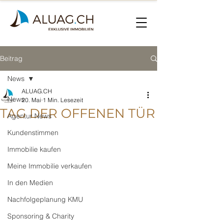
Beitrag
News
ALUAG.CH
News
20. Mai
1 Min. Lesezeit
TAG DER OFFENEN TÜR
Agentur News
Kundenstimmen
Immobilie kaufen
Meine Immobilie verkaufen
In den Medien
Nachfolgeplanung KMU
Sponsoring & Charity