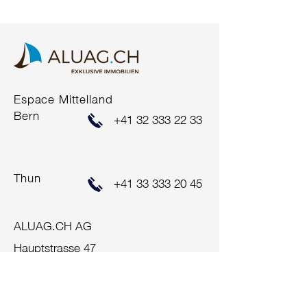
die Realisierung eines
zeitgemässen
Neubauprojekts. Highlights
auf einen Blick •
Baulandparzelle mit 1'420
m² Grundstücksfläche •...
Espace Mittelland
Bern
+41 32 333 22 33
Thun
+41 33 333 20 45
ALUAG.CH AG
Hauptstrasse 47
2560 Nidau
+41 32 333 22 33
info@aluag.ch