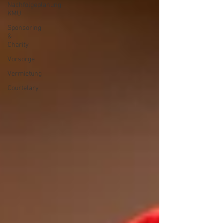
Nachfolgeplanung
KMU
Sponsoring
&
Charity
Vorsorge
Vermietung
Courtelary