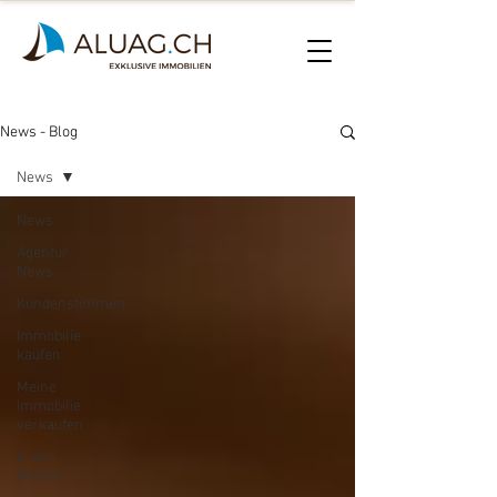
News - Blog
News
News
Agentur
News
Kundenstimmen
Immobilie
kaufen
Meine
Immobilie
verkaufen
In den
Medien