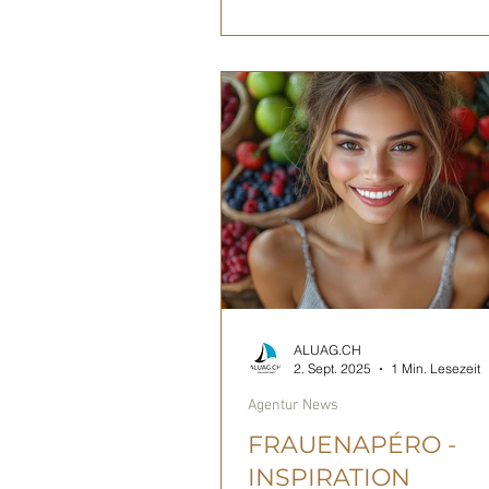
Jahr mit einem abwechslungsr
Line-up, internationalen Künstl
regionalen Talenten und einer
einzigartigen Festival-Atmosph
am Bielersee. Das Lakelive Fes
2026 findet vom 31. Juli bis 8.
2026 st
ALUAG.CH
2. Sept. 2025
1 Min. Lesezeit
Agentur News
FRAUENAPÉRO -
INSPIRATION