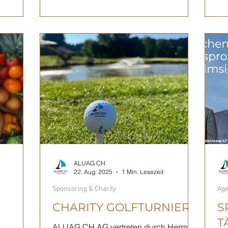
eichen
leuchtenden Weihnachtsbaum, der
ern,
unsere Vorfreude auf die schönste Zeit
des Jahres erstrahlen lässt. Datum:
äre direkt
Donnerstag, 4. Dezember 2025 Zeit:
tival
17.00 Uhr Ort: Hauptstrasse 47, Nidau
 August
Wir freuen uns darauf, gemeinsam mit
ALUAG.CH
22. Aug. 2025
1 Min. Lesezeit
Sponsoring & Charity
Age
CHARITY GOLFTURNIER
S
T
ALUAG.CH AG vertreten durch Herrn