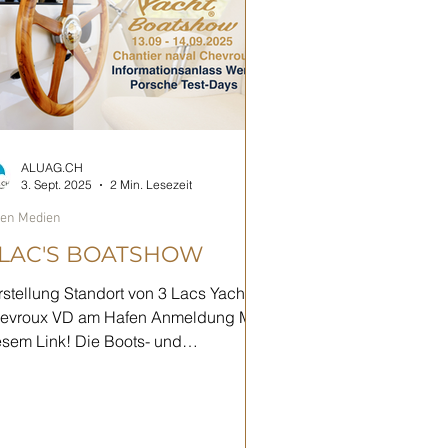
ALUAG.CH
3. Sept. 2025
2 Min. Lesezeit
den Medien
 LAC'S BOATSHOW
rstellung Standort von 3 Lacs Yacht in
evroux VD am Hafen Anmeldung Mit
m Link! Die Boots- und
tofreunde unter Ihnen dürfen...