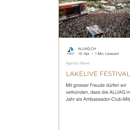
bekannten Gesichtern aus
ALUAG.CH
10. Apr.
1 Min. Lesezeit
Agentur News
LAKELIVE FESTIVA
Mit grosser Freude dürfen wir
verkünden, dass die ALUAG i
Jahr als Ambassador-Club-Mit
Lakelive Festival in Biel unters
Festival hat sich als eines der
beliebtesten Open-Air-Musik-E
Region etabliert und begeister