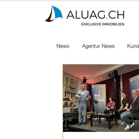
News
Agentur News
Kund
Nachfolgeplanung KMU
S