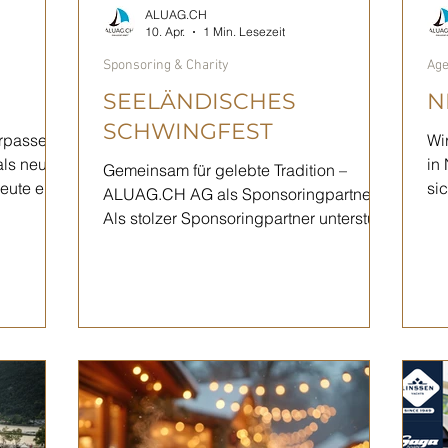
ALUAG.CH
10. Apr.
1 Min. Lesezeit
Sponsoring & Charity
Age
SEELÄNDISCHES
N
SCHWINGFEST
erpassen
Wi
als neue
in
Gemeinsam für gelebte Tradition –
heute ein
si
ALUAG.CH AG als Sponsoringpartner
en
Fes
Als stolzer Sponsoringpartner unterstützt
inen 50.
vo
die ALUAG.CH AG das Seeländische
nz
ku
Schwingfest 2026 , das am 15. und 16.
ktober
fr
Mai 2026 in Ipsach stattfinden wird.
ttheater
je
Damit setzt das Unternehmen ein klares
rierende
fü
Zeichen für regionale Verbundenheit,
le
Schweizer Tradition und nachhaltiges
– 
Engagement im Seeland. «Mir WEI, mir
inen
Me
CHÖI, u es CHUNT GUET» Ganz nach
sgästen,
Fr
diesem bodenständigen Motto wird das