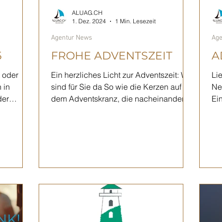
ALUAG.CH
1. Dez. 2024
1 Min. Lesezeit
Agentur News
Age
5
FROHE ADVENTSZEIT
A
t oder
Ein herzliches Licht zur Adventszeit: Wir
Li
 in
sind für Sie da So wie die Kerzen auf
Ne
der
dem Adventskranz, die nacheinander
Ei
entzündet werden,...
ve
ode