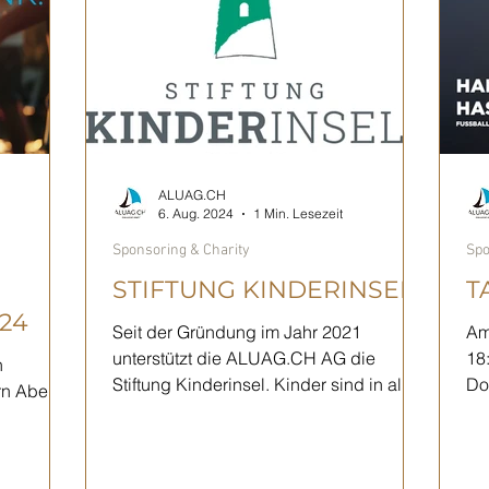
ALUAG.CH
6. Aug. 2024
1 Min. Lesezeit
Sponsoring & Charity
Spo
STIFTUNG KINDERINSEL
T
24
Seit der Gründung im Jahr 2021
Am
unterstützt die ALUAG.CH AG die
18
n
Stiftung Kinderinsel. Kinder sind in allen
Doc
rn Abend
Belangen unsere Zukunft. Wir...
Di
 aus