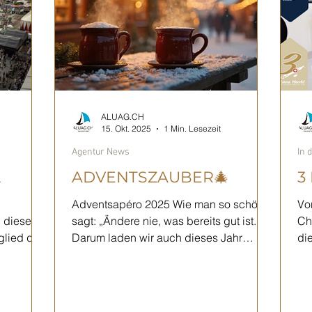
trif
traditionsreiche Schwingfest mit viel
ALUAG.CH
15. Okt. 2025
1 Min. Lesezeit
Agentur News
In 
L
ADVENTSZAUBER🎄
3
Adventsapéro 2025 Wie man so schön
Vo
n diesem
sagt: „Ändere nie, was bereits gut ist.“
Ch
glied das
Darum laden wir auch dieses Jahr
diese
tützt. Das
herzlich zu unserem stimmungsvollen
Au
Adventsapéro ein. Freuen Sie sich auf
vents der
eine festliche Atmosphäre, den Duft von
t jedes
Glühwein, feines Raclette und einen