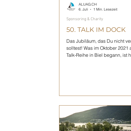
ALUAG.CH
6. Juli
1 Min. Lesezeit
Sponsoring & Charity
50. TALK IM DOCK
Das Jubiläum, das Du nicht v
solltest! Was im Oktober 2021 
Talk-Reihe in Biel begann, ist 
fester Bestandteil der regional
Agenda: Talk im Dock feiert se
Anlass – und das in einem ga
besonderen Rahmen. Am 29. O
2026 verwandelt sich das Stad
Biel in den Treffpunkt für inspi
Persönlichkeiten, spannende
Gespräche und wertvolle
Begegnungen. Freu Dich auf e
Gala-Abend mit Überraschung