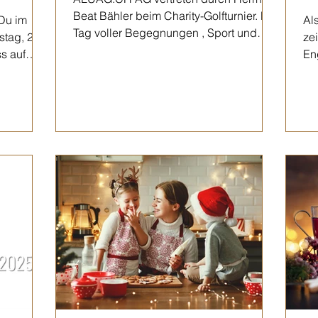
Beat Bähler beim Charity-Golfturnier. Ein
Du im
Al
Tag voller Begegnungen , Sport und
stag, 23.
zei
Dankbarkeit . Am...
s auf
En
Im
uns