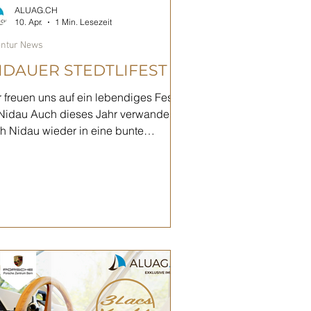
ALUAG.CH
10. Apr.
1 Min. Lesezeit
ntur News
IDAUER STEDTLIFEST
r freuen uns auf ein lebendiges Fest
 Nidau Auch dieses Jahr verwandelt
ch Nidau wieder in eine bunte
tmeile: Das Nidauer Stedtlifest steht
r der Tür! Musik, Begegnungen,
linarische Highlights und eine
öhliche Stimmung machen das Fest
des Jahr zu einem echten Höhepunkt
r die ganze Region. Das Stedtlifest
bt von seiner besonderen Atmosphäre
gemütlich, herzlich und nah bei den
nschen. Ob Jung oder Alt, Nachbarn,
eunde oder Gäste von auswärts: Man