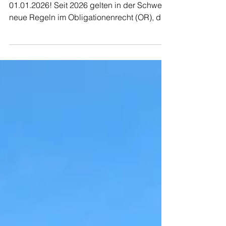
13. Apr.
2 Min. Lesezeit
In den Medien
OBLIGATIONENRECHT
REVISION
Neue Regeln bei Baumängeln seit dem
01.01.2026! Seit 2026 gelten in der Schweiz
neue Regeln im Obligationenrecht (OR), die
Käufer und Bauherren bei Baumängeln
besser schützen. Die wichtigsten
Änderungen einfach erklärt: 1.1 Verlängerte
Rügefrist (60 Tage) Eine der zentralen
Änderungen betrifft die Mängelrüge: Neu gilt
eine Frist von 60 Tagen zur Anzeige eines
Mangels Die Frist beginnt: bei offenen
Mängeln: ab Abnahme bei versteckten
Mängeln: ab Entdeckung Diese Frist ist zw