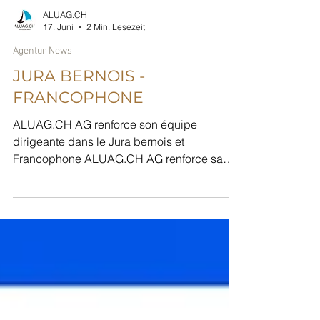
ALUAG.CH
17. Juni
2 Min. Lesezeit
Agentur News
JURA BERNOIS -
FRANCOPHONE
ALUAG.CH AG renforce son équipe
dirigeante dans le Jura bernois et
Francophone ALUAG.CH AG renforce sa
présence dans le Jura bernois **** Deutsche
Version **** weiter unten. Une évolution
stratégique dans une région économique
importante Après plusieurs années de
collaboration fructueuse, Claude-Alain
Voiblet a décidé d’emprunter une nouvelle
voie professionnelle et n’exerce désormais