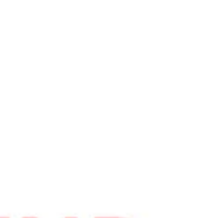
plus d’activité pour ALUAG.CH AG. Nous le
remercions sincèrement pour son
engagement et lui