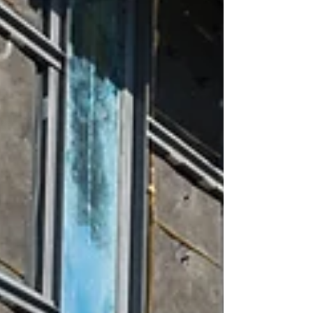
verwandelt sich das charmante Nidauer
Stedtli in einen lebendigen Treffpunkt voller
Musik, Genuss und guter Stimmung. Das
Nidauer Stedtlifest gehört längst zu den
Highlights im regionalen
Veranstaltungskalender. Ein Fest für alle
Sinne Freut euch auf ein Wochenende, das
alles bietet, was ein gelungenes Fest
ausmacht: Live-Musik für jeden Geschmack
Vielfältige Food-Stände mit leckeren
Spezialitäten Erfri