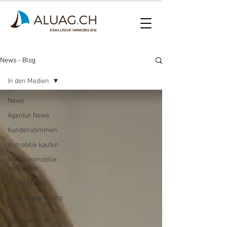
News - Blog
In den Medien
News
Agentur News
Kundenstimmen
Immobilie kaufen
Meine Immobilie
verkaufen
In den Medien
Nachfolgeplanung
KMU
Sponsoring &