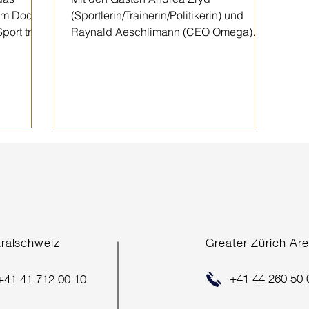
im Dock4
(Sportlerin/Trainerin/Politikerin) und
ort trifft
Raynald Aeschlimann (CEO Omega)
Wenn der Zeitmesser schlechthin auf
die...
tralschweiz
Greater Zürich Ar
+41 44 260 50 
+41 41 712 00 10