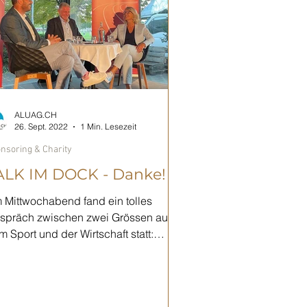
ALUAG.CH
26. Sept. 2022
1 Min. Lesezeit
nsoring & Charity
ALK IM DOCK - Danke!
 Mittwochabend fand ein tolles
spräch zwischen zwei Grössen aus
 Sport und der Wirtschaft statt:
rian Rothenbühler diskutierte...