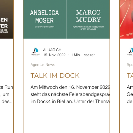
ALUAG.CH
15. Nov. 2022
1 Min. Lesezeit
Agentur News
Spo
TALK IM DOCK
T
ste Runde.
Am Mittwoch den 16. November 2022
Am
3, um
steht das nächste Feierabendgespräch
Ge
e des
im Dock4 in Biel an. Unter der Thematik
dem
"Sport trifft auf" wird...
Ad