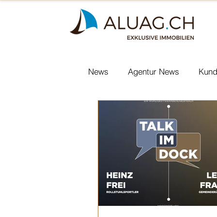
News
Agentur News
Kund
Nachfolgeplanung KMU
S