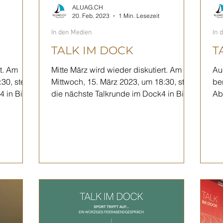
ALUAG.CH
20. Feb. 2023
1 Min. Lesezeit
In den Medien
In 
TALK IM DOCK
T
rt. Am
Mitte März wird wieder diskutiert. Am
Au
30, steht
Mittwoch, 15. März 2023, um 18:30, steht
be
die nächste Talkrunde im Dock4 in Biel
Ab
an. Talk im Dock...
Do