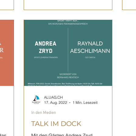
ALUAG.CH
17. Aug. 2022
1 Min. Lesezeit
In den Medien
TALK IM DOCK
das
Mit den Gästen Andrea Zryd