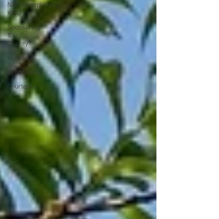
Nachfolgeplanung
KMU
Sponsoring
&
Charity
Vorsorge
Vermietung
Courtelary