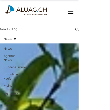
News - Blog
News
News
Agentur
News
Kundenstimmen
Immobilie
kaufen
Meine
Immobilie
verkaufen
In den
Medien