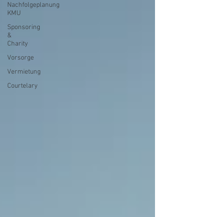
Nachfolgeplanung
KMU
Sponsoring
&
Charity
Vorsorge
Vermietung
Courtelary