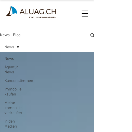
News - Blog
News
News
Agentur
News
Kundenstimmen
Immobilie
kaufen
Meine
Immobilie
verkaufen
In den
Medien