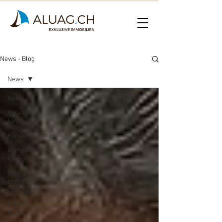
News - Blog
News
News
Agentur
News
Kundenstimmen
Immobilie
kaufen
Meine
Immobilie
verkaufen
In den
Medien