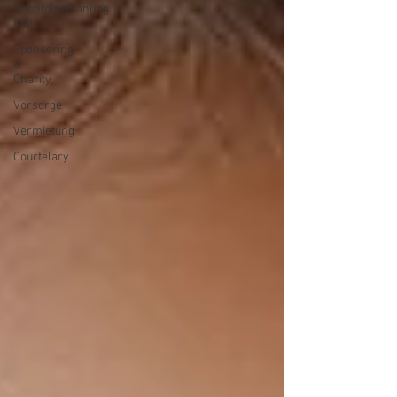
Nachfolgeplanung
KMU
Sponsoring
&
Charity
Vorsorge
Vermietung
Courtelary