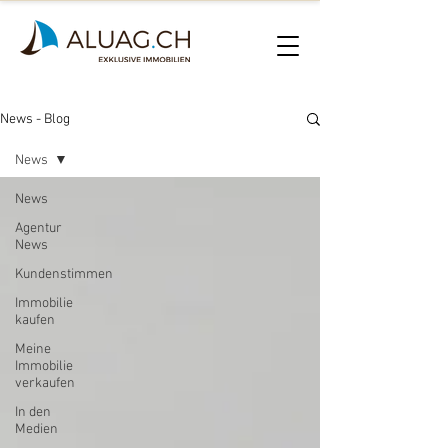
News - Blog
News
News
Agentur
News
Kundenstimmen
Immobilie
kaufen
Meine
Immobilie
verkaufen
In den
Medien