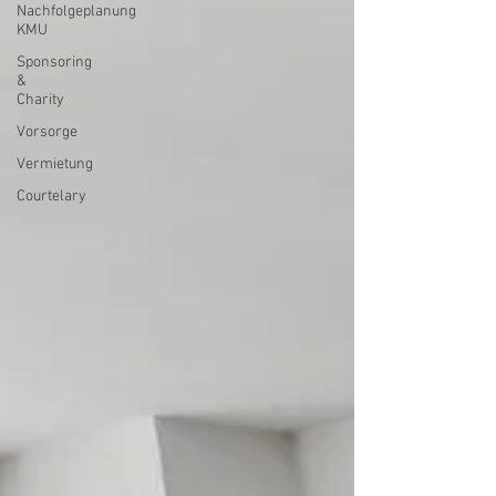
Nachfolgeplanung
KMU
Sponsoring
&
Charity
Vorsorge
Vermietung
Courtelary