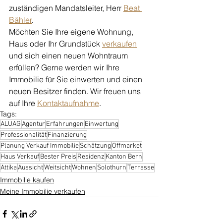
zuständigen Mandatsleiter, Herr 
Beat 
Bähler
. 
Möchten Sie Ihre eigene Wohnung, 
Haus oder Ihr Grundstück 
verkaufen
und sich einen neuen Wohntraum 
erfüllen? Gerne werden wir Ihre 
Immobilie für Sie einwerten und einen 
neuen Besitzer finden. Wir freuen uns 
auf Ihre 
Kontaktaufnahme
. 
Tags:
ALUAG
Agentur
Erfahrungen
Einwertung
Professionalität
Finanzierung
Planung Verkauf Immobilie
Schätzung
Offmarket
Haus Verkauf
Bester Preis
Residenz
Kanton Bern
Attika
Aussicht
Weitsicht
Wohnen
Solothurn
Terrasse
Immobilie kaufen
Meine Immobilie verkaufen