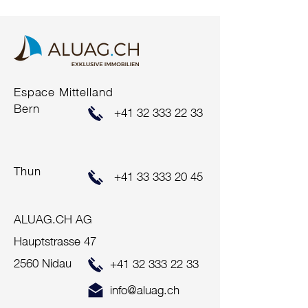
COMING SOO
Espace Mittelland
ERFOLGREICHER
Bern
+41 32 333 22 33
VERKAUF
Thun
+41 33 333 20 45
ALUAG.CH AG
Hauptstrasse 47
2560 Nidau
+41 32 333 22 33
info@aluag.ch