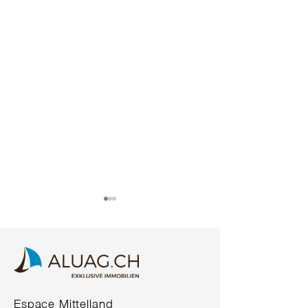
COMING SOON*
COMING SOO
Espace Mittelland