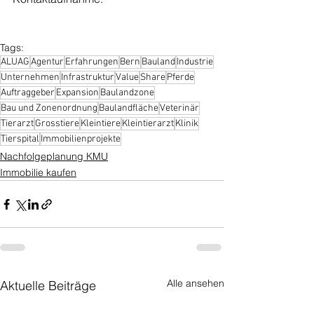
Tags:
ALUAG
Agentur
Erfahrungen
Bern
Bauland
Industrie
Unternehmen
Infrastruktur
Value
Share
Pferde
Auftraggeber
Expansion
Baulandzone
Bau und Zonenordnung
Baulandfläche
Veterinär
Tierarzt
Grosstiere
Kleintiere
Kleintierarzt
Klinik
Tierspital
Immobilienprojekte
Nachfolgeplanung KMU
Immobilie kaufen
Alle ansehen
Aktuelle Beiträge