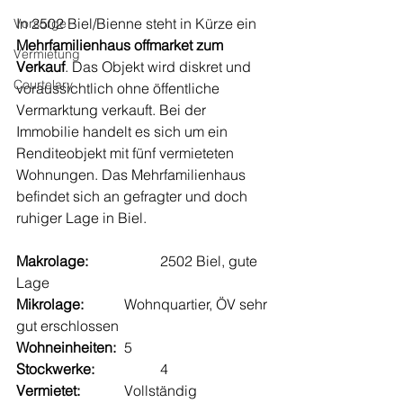
In 2502 Biel/Bienne steht in Kürze ein 
Vorsorge
Mehrfamilienhaus offmarket zum 
Vermietung
Verkauf
. Das Objekt wird diskret und 
Courtelary
voraussichtlich ohne öffentliche 
Vermarktung verkauft. Bei der 
Immobilie handelt es sich um ein 
Renditeobjekt mit fünf vermieteten 
Wohnungen. Das Mehrfamilienhaus 
befindet sich an gefragter und doch 
ruhiger Lage in Biel.
Makrolage:
		2502 Biel, gute 
Lage
Mikrolage:
		Wohnquartier, ÖV sehr 
gut erschlossen
Wohneinheiten:
	5
Stockwerke:
		4
Vermietet:	
	Vollständig