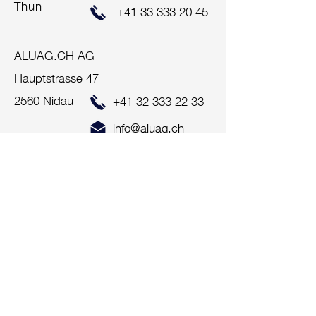
Thun
+41 33 333 20 45
ALUAG.CH AG
Hauptstrasse 47
2560 Nidau
+41 32 333 22 33
info@aluag.ch
Impressum
Zentralschweiz
ALUAG.CH AG
Bahnhof-Park 3
6340 Baar
+41 41 712 00 10
info@aluag.ch