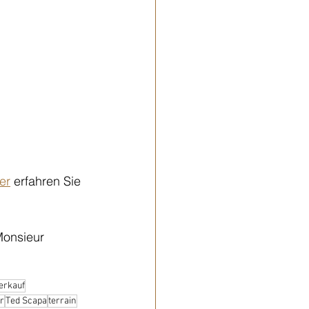
er
 erfahren Sie 
Monsieur 
erkauf
r
Ted Scapa
terrain