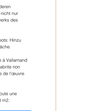
deren 
nicht nur 
werks des 
ots: Hinzu 
äche.  
re à Vallamand 
abrite non 
e de l'œuvre 
joute une 
0 m2.