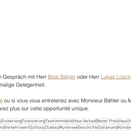
m Gespräch mit Herr 
Beat Bähler
 oder Herr 
Lukas Lüsch
malige Gelegenheit.
sé
 ou si vous vous entretenez avec Monsieur Bähler ou 
rez plus sur cette opportunité unique.
n
Einwertung
Finanzierung
Team
Immobilie
Haus Verkauf
Bester Preis
Haus
V
and
Verkehrswert
Schloss
Chateau
Murtensee
Geschichte
Vallamand
Künstle