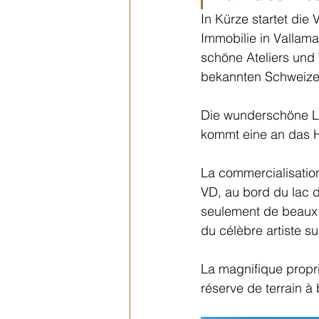
In Kürze startet die
Immobilie in Vallam
schöne Ateliers und
bekannten Schweizer
Die wunderschöne Lie
kommt eine an das H
La commercialisation
VD, au bord du lac d
seulement de beaux a
du célèbre artiste s
La magnifique proprié
réserve de terrain à