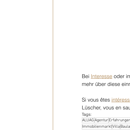
Bei 
Interesse
 oder i
mehr über diese ein
Si vous êtes 
intéres
Lüscher, vous en sau
Tags:
ALUAG
Agentur
Erfahrunge
Immobilienmarkt
Villa
Baul