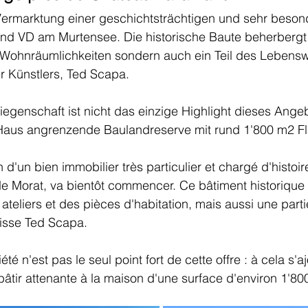
 Vermarktung einer geschichtsträchtigen und sehr beson
and VD am Murtensee. Die historische Baute beherbergt 
 Wohnräumlichkeiten sondern auch ein Teil des Lebens
 Künstlers, Ted Scapa. 
genschaft ist nicht das einzige Highlight dieses Angeb
aus angrenzende Baulandreserve mit rund 1'800 m2 Fl
 d'un bien immobilier très particulier et chargé d'histoi
e Morat, va bientôt commencer. Ce bâtiment historique 
teliers et des pièces d'habitation, mais aussi une parti
uisse Ted Scapa. 
té n'est pas le seul point fort de cette offre : à cela s'a
 bâtir attenante à la maison d'une surface d'environ 1'80