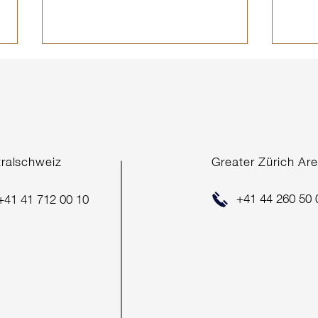
COM
tralschweiz
Greater Zürich Ar
ERFOLGREICHER
+41 44 260 50 
+41 41 712 00 10
VERKAUF