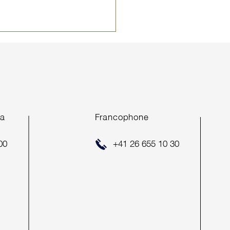
ING SOON*
ea
Francophone
00
+41 26 655 10 30