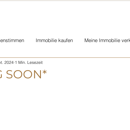
enstimmen
Immobilie kaufen
Meine Immobilie ver
t. 2024
1 Min. Lesezeit
eplanung KMU
Sponsoring & Charity
Vorsorge
 SOON*