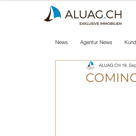
News
Agentur News
Kund
ALUAG.CH
19. Sep
In den Medien
Nachfolg
COMING
Courtelary