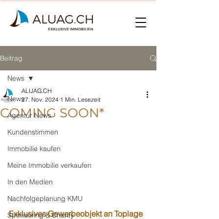
Beitrag
News
ALUAG.CH
News
27. Nov. 2024
1 Min. Lesezeit
COMING SOON*
Agentur News
Kundenstimmen
Immobilie kaufen
Meine Immobilie verkaufen
In den Medien
Nachfolgeplanung KMU
Exklusives Gewerbeobjekt an Toplage 
Sponsoring & Charity