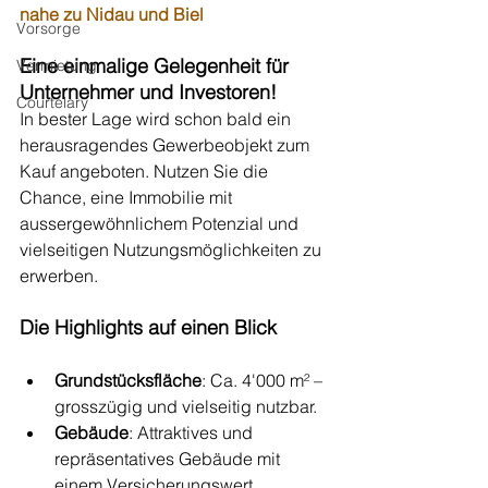
nahe zu Nidau und Biel
Vorsorge
Eine einmalige Gelegenheit für 
Vermietung
Unternehmer und Investoren!
Courtelary
In bester Lage wird schon bald ein 
herausragendes Gewerbeobjekt zum 
Kauf angeboten. Nutzen Sie die 
Chance, eine Immobilie mit 
aussergewöhnlichem Potenzial und 
vielseitigen Nutzungsmöglichkeiten zu 
erwerben. 
Die Highlights auf einen Blick
Grundstücksfläche
: Ca. 4'000 m² – 
grosszügig und vielseitig nutzbar.
Gebäude
: Attraktives und 
repräsentatives Gebäude mit 
einem Versicherungswert 