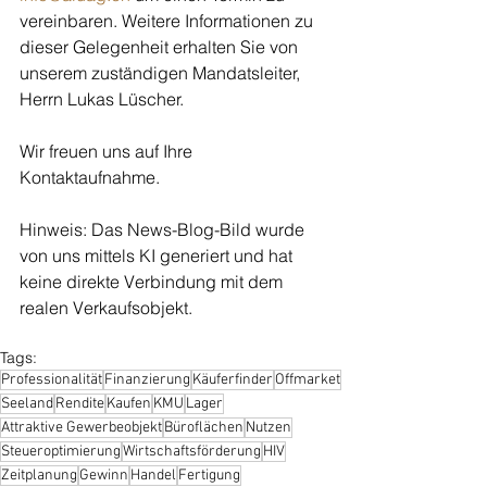
vereinbaren. Weitere Informationen zu 
dieser Gelegenheit erhalten Sie von 
unserem zuständigen Mandatsleiter, 
Herrn Lukas Lüscher. 
Wir freuen uns auf Ihre 
Kontaktaufnahme. 
Hinweis: Das News-Blog-Bild wurde 
von uns mittels KI generiert und hat 
keine direkte Verbindung mit dem 
realen Verkaufsobjekt. 
Tags:
Professionalität
Finanzierung
Käuferfinder
Offmarket
Seeland
Rendite
Kaufen
KMU
Lager
Attraktive Gewerbeobjekt
Büroflächen
Nutzen
Steueroptimierung
Wirtschaftsförderung
HIV
Zeitplanung
Gewinn
Handel
Fertigung