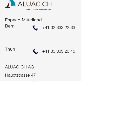
COMING SOO
Espace Mittelland
ERFOLGREICHER
Bern
+41 32 333 22 33
VERKAUF
Thun
+41 33 333 20 45
ALUAG.CH AG
Hauptstrasse 47
2560 Nidau
+41 32 333 22 33
info@aluag.ch
Impressum