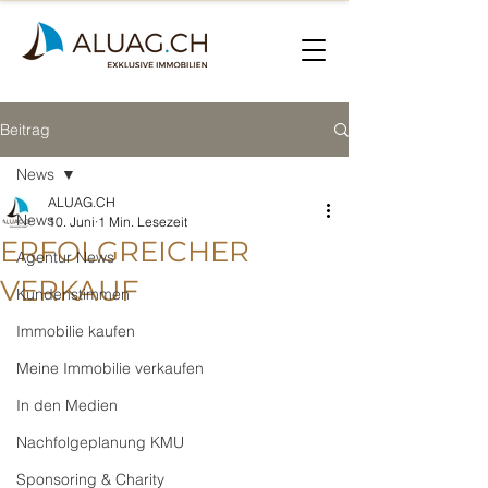
Beitrag
News
ALUAG.CH
News
10. Juni
1 Min. Lesezeit
ERFOLGREICHER
Agentur News
VERKAUF
Kundenstimmen
Immobilie kaufen
Meine Immobilie verkaufen
In den Medien
Nachfolgeplanung KMU
Sponsoring & Charity