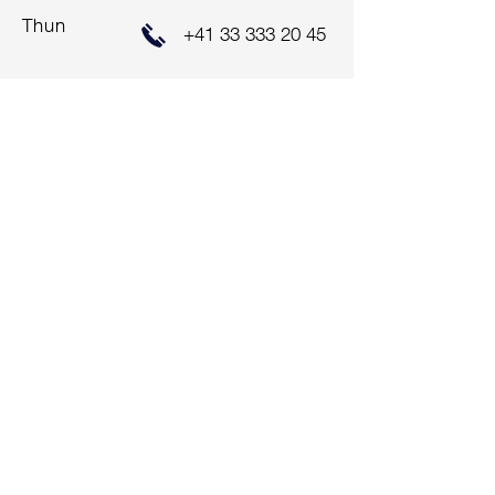
Thun
+41 33 333 20 45
ALUAG.CH AG
Hauptstrasse 47
2560 Nidau
+41 32 333 22 33
info@aluag.ch
Impressum
Zentralschweiz
ALUAG.CH AG
Bahnhof-Park 3
6340 Baar
+41 41 712 00 10
info@aluag.ch