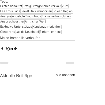
Tags:
Professionalität
Erfolg
Erfolgreicher Verkauf
2026
Les Trois Lacs
See
ALUAG Immobilien
3-Seen Region
Analyse
Angebote
Traumhaus
Exklusive Immobilien
Ansprechpartner
Amtlicher Wert
Exklusive Unterstützug
Kundenzufriedenheit
Gletterens
Lac de Neuchatel
Einfamlienhaus
Meine Immobilie verkaufen
Alle ansehen
Aktuelle Beiträge