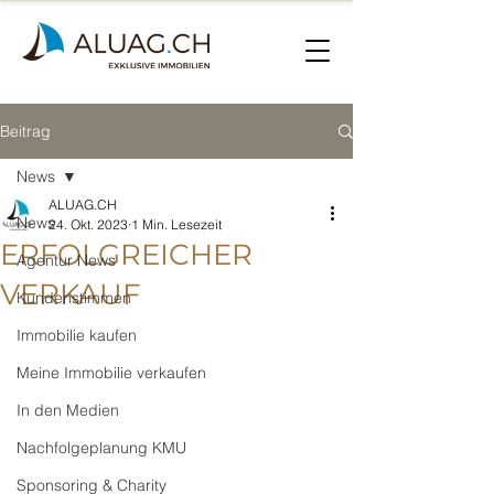
Beitrag
News
ALUAG.CH
News
24. Okt. 2023
1 Min. Lesezeit
ERFOLGREICHER
Agentur News
VERKAUF
Kundenstimmen
Immobilie kaufen
Meine Immobilie verkaufen
In den Medien
Nachfolgeplanung KMU
Sponsoring & Charity