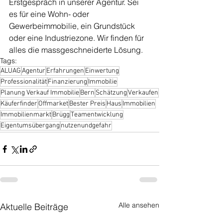
Erstgespräch in unserer Agentur. Sei 
es für eine Wohn- oder 
Gewerbeimmobilie, ein Grundstück 
oder eine Industriezone. Wir finden für 
alles die massgeschneiderte Lösung. 
Tags:
ALUAG
Agentur
Erfahrungen
Einwertung
Professionalität
Finanzierung
Immobilie
Planung Verkauf Immobilie
Bern
Schätzung
Verkaufen
Käuferfinder
Offmarket
Bester Preis
Haus
Immobilien
Immobilienmarkt
Brügg
Teamentwicklung
Eigentumsübergang
nutzenundgefahr
Alle ansehen
Aktuelle Beiträge