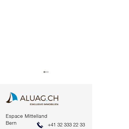
Espace Mittelland
ERFOLGREICHER
ERFOLGREIC
Bern
+41 32 333 22 33
VERKAUF
VERKAUF