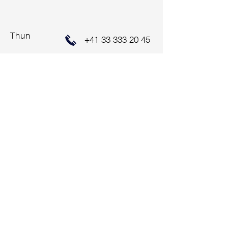
Thun
+41 33 333 20 45
ALUAG.CH AG
Hauptstrasse 47
2560 Nidau
+41 32 333 22 33
info@aluag.ch
Impressum
Zentralschweiz
ALUAG.CH AG
Bahnhof-Park 3
6340 Baar
+41 41 712 00 10