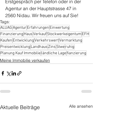
Erstgespräch per Telefon oder in der 
Agentur an der Hauptstrasse 47 in 
2560 Nidau. Wir freuen uns auf Sie!
Tags:
ALUAG
Agentur
Erfahrungen
Einwertung
Finanzierung
Haus
Verkauf
Stockwerkeigentum
EFH
Kaufen
Entwicklung
Verkehrswert
Vermarktung
Preisentwicklung
Landhaus
Zins
Stwe
ruhig
Planung Kauf Immobilie
ländliche Lage
fianzierung
Meine Immobilie verkaufen
Alle ansehen
Aktuelle Beiträge