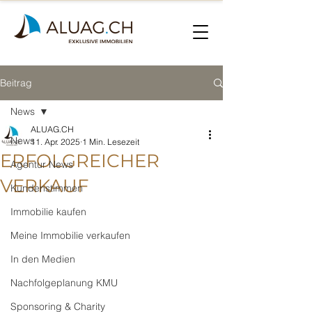
Beitrag
News
ALUAG.CH
News
11. Apr. 2025
1 Min. Lesezeit
ERFOLGREICHER
Agentur News
VERKAUF
Kundenstimmen
Immobilie kaufen
Meine Immobilie verkaufen
In den Medien
Nachfolgeplanung KMU
Sponsoring & Charity