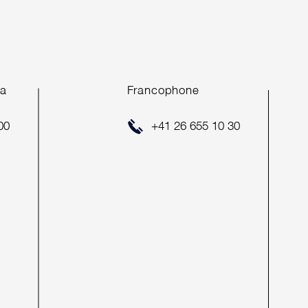
ING SOON*
ea
Francophone
00
+41 26 655 10 30