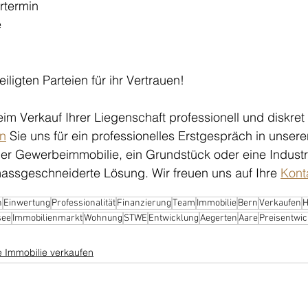
rtermin
e
iligten Parteien für ihr Vertrauen!
m Verkauf Ihrer Liegenschaft professionell und diskret 
en
 Sie uns für ein professionelles Erstgespräch in unsere
der Gewerbeimmobilie, ein Grundstück oder eine Industr
 massgeschneiderte Lösung. Wir freuen uns auf Ihre 
Kont
n
Einwertung
Professionalität
Finanzierung
Team
Immobilie
Bern
Verkaufen
H
see
Immobilienmarkt
Wohnung
STWE
Entwicklung
Aegerten
Aare
Preisentwic
 Immobilie verkaufen