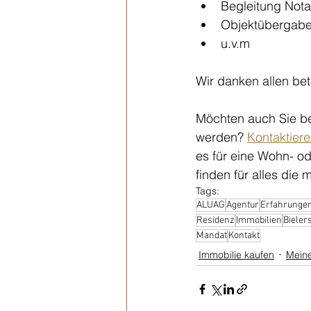
Begleitung Nota
Objektübergab
u.v.m
Wir danken allen bete
Möchten auch Sie bei
werden? 
Kontaktier
es für eine Wohn- o
finden für alles die
Tags:
ALUAG
Agentur
Erfahrunge
Residenz
Immobilien
Bieler
Mandat
Kontakt
Immobilie kaufen
Meine