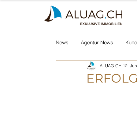
News
Agentur News
Kund
ALUAG.CH
12. Jun
In den Medien
Nachfolg
ERFOLG
Courtelary