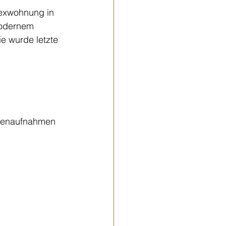
lexwohnung in 
modernem 
e wurde letzte 
hnenaufnahmen