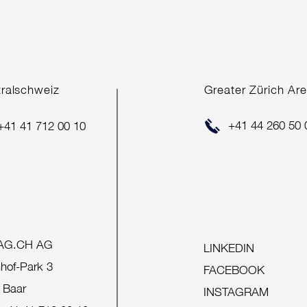
COM
tralschweiz
Greater Zürich Ar
ERFOLGREICHER
+41 44 260 50 
+41 41 712 00 10
VERKAUF
AG.CH AG
LINKEDIN
hof-Park 3
FACEBOOK
 Baar
INSTAGRAM