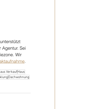
unterstützt 
r Agentur. Sei 
iezone. Wir 
aktaufnahme
.
aus Verkauf
Haus
klung
Dachwohnung