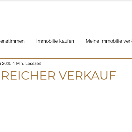
enstimmen
Immobilie kaufen
Meine Immobilie ver
i 2025
1 Min. Lesezeit
eplanung KMU
Sponsoring & Charity
Vorsorge
REICHER VERKAUF