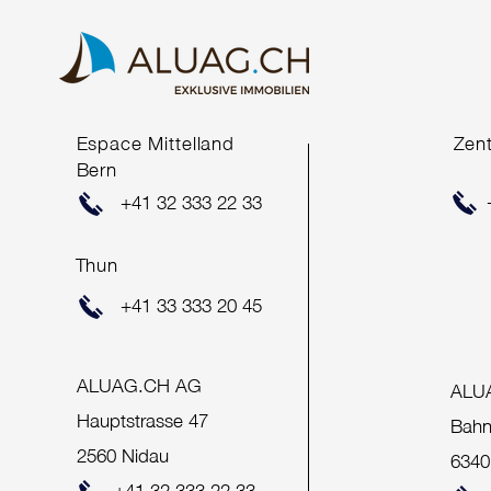
COMING SOON*
Espace Mittelland
Zen
Bern
+41 32 333 22 33
Thun
+41 33 333 20 45
ALUAG.CH AG
ALU
Hauptstrasse 47
Bahn
2560 Nidau
6340
+41 32 333 22 33