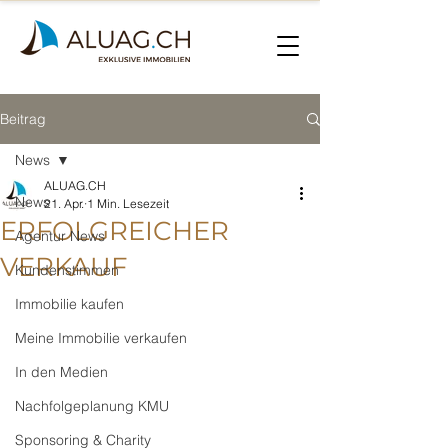
Beitrag
News
ALUAG.CH
News
21. Apr.
1 Min. Lesezeit
ERFOLGREICHER
Agentur News
VERKAUF
Kundenstimmen
Immobilie kaufen
Meine Immobilie verkaufen
In den Medien
Nachfolgeplanung KMU
Sponsoring & Charity