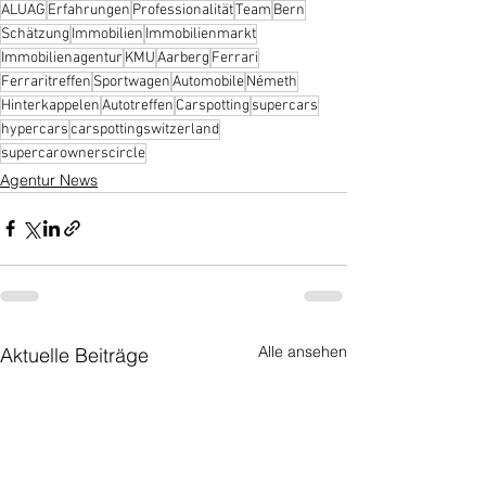
ALUAG
Erfahrungen
Professionalität
Team
Bern
Schätzung
Immobilien
Immobilienmarkt
Immobilienagentur
KMU
Aarberg
Ferrari
Ferraritreffen
Sportwagen
Automobile
Németh
Hinterkappelen
Autotreffen
Carspotting
supercars
hypercars
carspottingswitzerland
supercarownerscircle
Agentur News
Alle ansehen
Aktuelle Beiträge