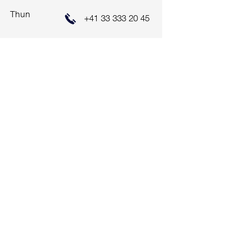
Thun
+41 33 333 20 45
ALUAG.CH AG
Hauptstrasse 47
2560 Nidau
+41 32 333 22 33
info@aluag.ch
Impressum
Zentralschweiz
ALUAG.CH AG
Bahnhof-Park 3
6340 Baar
+41 41 712 00 10
info@aluag.ch