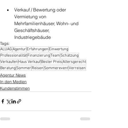
Verkauf / Bewertung oder 
Vermietung von 
Mehrfamilienhäuser, Wohn- und 
Geschäftshäuser, 
Industriegebäude
Tags:
ALUAG
Agentur
Erfahrungen
Einwertung
Professionalität
Finanzierung
Team
Schätzung
Verkaufen
Haus Verkauf
Bester Preis
Altersgerecht
Beratung
Sommer
Reisen
Sommerevent
Verreisen
Agentur News
In den Medien
Kundenstimmen