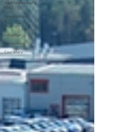
Nachfolgeplanung
KMU
Sponsoring
&
Charity
Vorsorge
Vermietung
Courtelary