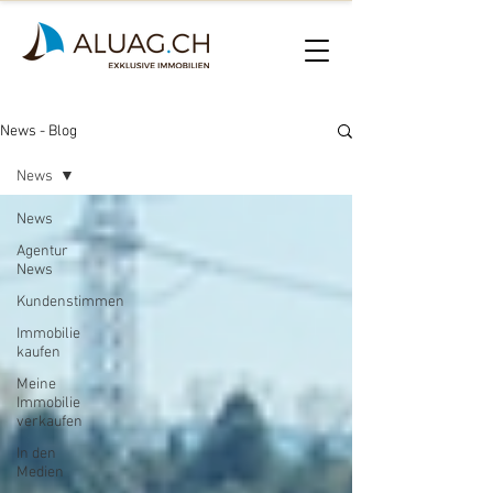
News - Blog
News
News
Agentur
News
Kundenstimmen
Immobilie
kaufen
Meine
Immobilie
verkaufen
In den
Medien