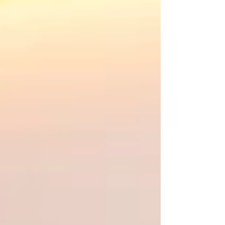
BE bekanntzugeben. Das vielseitig nutzbare
Gewerbeobjekt überzeugte insbesondere
durch seine durchdachte Flächenaufteilung,
die moderne Infrastruktur sowie die
hervorragende Lage mit optimaler
Verkehrsanbindung. Besonders geschätzt
wurde auch die funktionale Struktur der
Liegenschaft: Die Kombination aus
beheizten Bürobereichen u