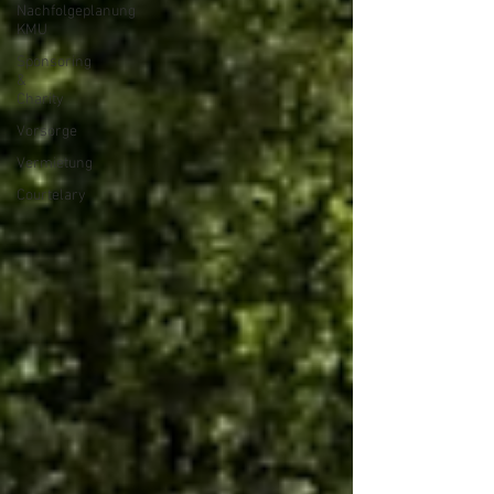
Nachfolgeplanung
KMU
Sponsoring
&
Charity
Vorsorge
Vermietung
Courtelary