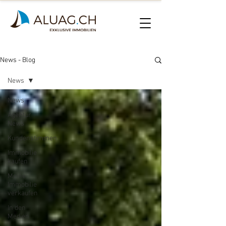
News - Blog
News
News
Agentur
News
Kundenstimmen
Immobilie
kaufen
Meine
Immobilie
verkaufen
In den
Medien