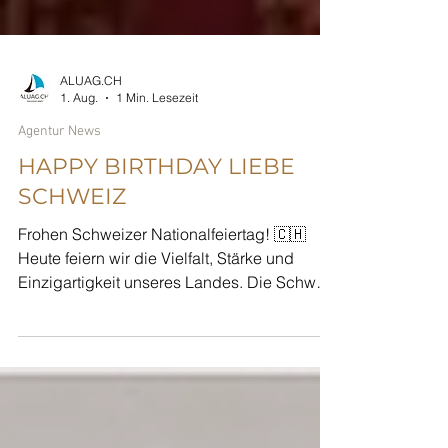
ALUAG.CH
1. Aug.
1 Min. Lesezeit
Agentur News
HAPPY BIRTHDAY LIEBE
SCHWEIZ
Frohen Schweizer Nationalfeiertag! 🇨🇭
Heute feiern wir die Vielfalt, Stärke und
Einzigartigkeit unseres Landes. Die Schweiz
beeindruckt mit atemberaubender Natur,
hoher Lebensqualität und Stabilität – Werte,
die wir schätzen und leben: Respekt,
Anstand, Sauberkeit, Harmonie und