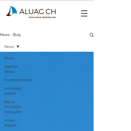
News - Blog
News
News
Agentur
News
Kundenstimmen
Immobilie
kaufen
Meine
Immobilie
verkaufen
In den
Medien