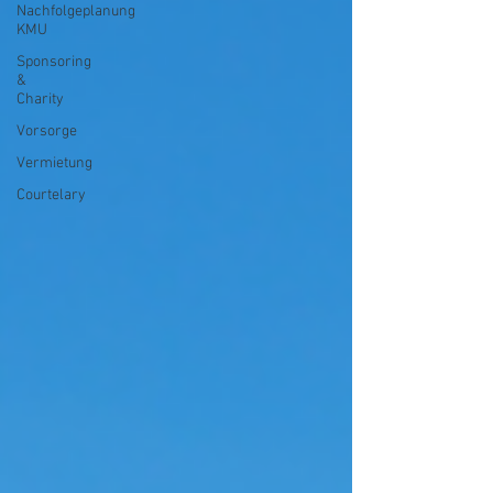
Nachfolgeplanung
KMU
Sponsoring
&
Charity
Vorsorge
Vermietung
Courtelary