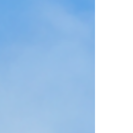
modernes Wohnen mit einem
wunderschönen, sonnigen Garten auf ideale
Weise. Die attraktive Liegenschaft wurde
1958 erbaut und im Jahr 2004 umfassend
erweitert und saniert. Heute präsentiert sich
das Haus in einem sehr gepflegten und
zeitgemässen Zustand