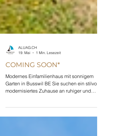
ALUAG.CH
19. Mai
1 Min. Lesezeit
COMING SOON*
Modernes Einfamilienhaus mit sonnigem
Garten in Busswil BE Sie suchen ein stilvoll
modernisiertes Zuhause an ruhiger und
familienfreundlicher Lage? Dieses
charmante 5-Zimmer Einfamilienhaus in
Busswil BE verbindet grosszügiges,