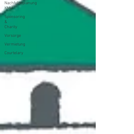
Nachfolgeplanung
KMU
Sponsoring
&
Charity
Vorsorge
Vermietung
Courtelary