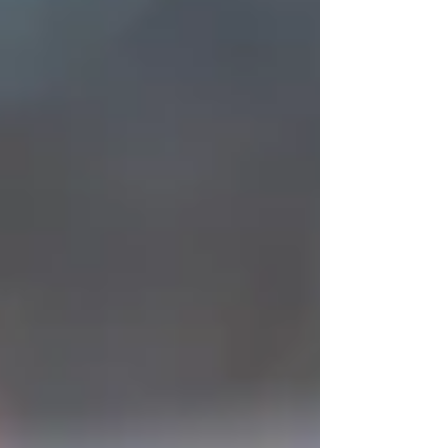
lebendigen und sehr herzlichen
Jahresausklang. Bei feinem Raclette,
wärmendem Glühwein und der einen oder
anderen Foto-Box-Momentaufnahme (die wir
grosszügig als „Erinnerungen“ verbuchen)
wurde gelacht, diskutiert und das Jahr
gemeinsam verabschie