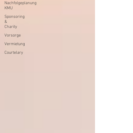
Nachfolgeplanung
KMU
Sponsoring
&
Charity
Vorsorge
Vermietung
Courtelary