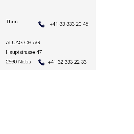
Thun
+41 33 333 20 45
ALUAG.CH AG
Hauptstrasse 47
2560 Nidau
+41 32 333 22 33
info@aluag.ch
Impressum
Zentralschweiz
ALUAG.CH AG
Bahnhof-Park 3
6340 Baar
+41 41 712 00 10