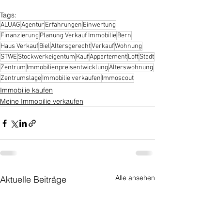
Tags:
ALUAG
Agentur
Erfahrungen
Einwertung
Finanzierung
Planung Verkauf Immobilie
Bern
Haus Verkauf
Biel
Altersgerecht
Verkauf
Wohnung
STWE
Stockwerkeigentum
Kauf
Appartement
Loft
Stadt
Zentrum
Immobilienpreisentwicklung
Alterswohnung
Zentrumslage
Immobilie verkaufen
Immoscout
Immobilie kaufen
Meine Immobilie verkaufen
Alle ansehen
Aktuelle Beiträge