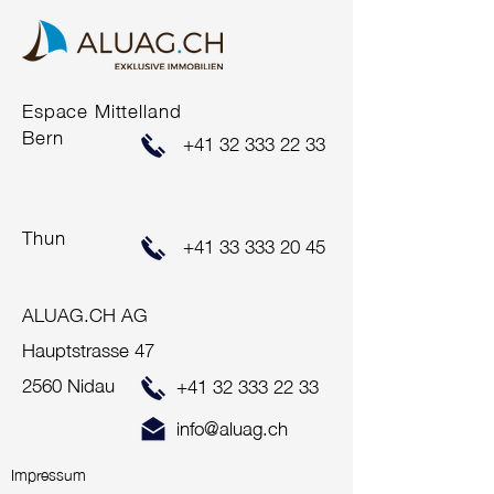
COMING SOO
Espace Mittelland
ERFOLGREICHER
Bern
+41 32 333 22 33
VERKAUF
Thun
+41 33 333 20 45
ALUAG.CH AG
Hauptstrasse 47
2560 Nidau
+41 32 333 22 33
info@aluag.ch
Impressum