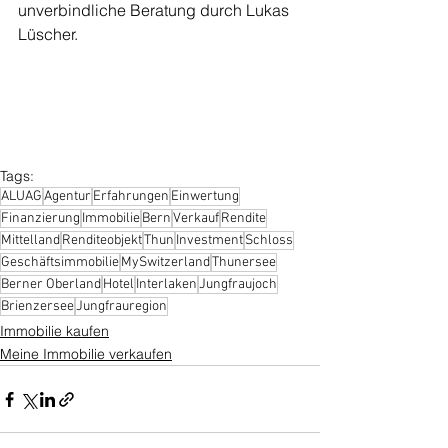
unverbindliche Beratung durch Lukas 
Lüscher. 
Tags:
ALUAG
Agentur
Erfahrungen
Einwertung
Finanzierung
Immobilie
Bern
Verkauf
Rendite
Mittelland
Renditeobjekt
Thun
Investment
Schloss
Geschäftsimmobilie
MySwitzerland
Thunersee
Berner Oberland
Hotel
Interlaken
Jungfraujoch
Brienzersee
Jungfrauregion
Immobilie kaufen
Meine Immobilie verkaufen