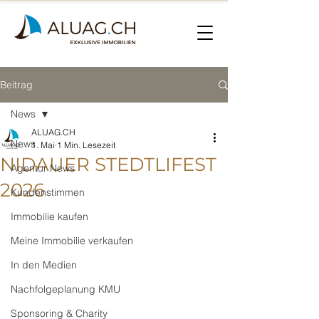
Beitrag
News
ALUAG.CH
News
1. Mai
1 Min. Lesezeit
NIDAUER STEDTLIFEST
Agentur News
2026
Kundenstimmen
Immobilie kaufen
Meine Immobilie verkaufen
In den Medien
Nachfolgeplanung KMU
Sponsoring & Charity