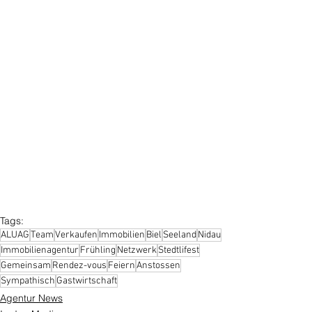
Tags:
ALUAG
Team
Verkaufen
Immobilien
Biel
Seeland
Nidau
Immobilienagentur
Frühling
Netzwerk
Stedtlifest
Gemeinsam
Rendez-vous
Feiern
Anstossen
Sympathisch
Gastwirtschaft
Agentur News