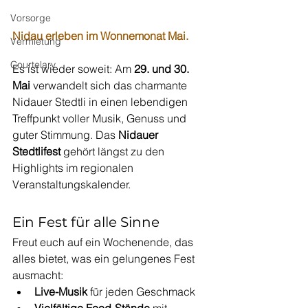
Vorsorge
Nidau erleben im Wonnemonat Mai.
Vermietung
Courtelary
Es ist wieder soweit: Am 
29. und 30. 
Mai
 verwandelt sich das charmante 
Nidauer Stedtli in einen lebendigen 
Treffpunkt voller Musik, Genuss und 
guter Stimmung. Das 
Nidauer 
Stedtlifest
 gehört längst zu den 
Highlights im regionalen 
Veranstaltungskalender.
Ein Fest für alle Sinne
Freut euch auf ein Wochenende, das 
alles bietet, was ein gelungenes Fest 
ausmacht:
Live-Musik
 für jeden Geschmack 