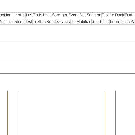
bilienagentur
Les Trois Lacs
Sommer
Event
Biel Seeland
Talk im Dock
Profe
Nidauer Stedtlifest
Treffen
Rendez-vous
die Mobiliar
Geo Tours
Immobilien K