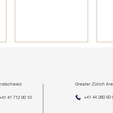
tralschweiz
Greater Zürich Ar
SOM
GESCHICHTE ZWISCHEN
+41 44 260 50 
+41 41 712 00 10
SEE & GEMÜSEFELDERN