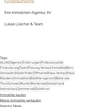
Kontaktaufnahme
.
Ihre Immobilien-Agentur, Ihr 
Lukas Lüscher & Team
Tags:
ALUAG
Agentur
Erfahrungen
Professionalität
Finanzierung
Team
Planung Verkauf Immobilie
Bern
Verkaufen
Käuferfinder
Offmarket
Haus Verkauf
Haus
Residenz
Immobilien
Biel
Altersgerecht
Bielersee
Thun
Schweiz
Murten
Murtensee
Switzerland
lestroislacs
Sommerzeit
Solothrun
Immobilie kaufen
Meine Immobilie verkaufen
Agentur News