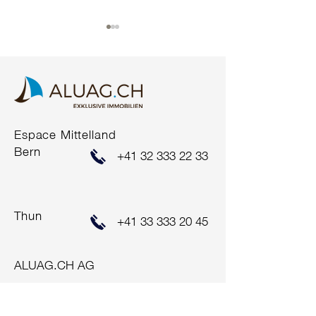
COMING SOON*
Espace Mittelland
ERFOLGREIC
Bern
+41 32 333 22 33
VERKAUF
Thun
+41 33 333 20 45
ALUAG.CH AG
Hauptstrasse 47
2560 Nidau
+41 32 333 22 33