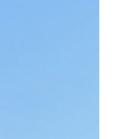
erfolgreich verkauft werden. Im Zuge des
Verkaufs stehen nun hochwertige Lager-
und Detailgestelle zur Weiterverwendung
zur Verfügung. Diese bieten eine
hervorragende Gelegenheit für
Unternehmen, Werkstätten oder
Lagerbetreiber, ihre Infrastruktur zu
günstigen Konditionen auszubauen.
Gestelle