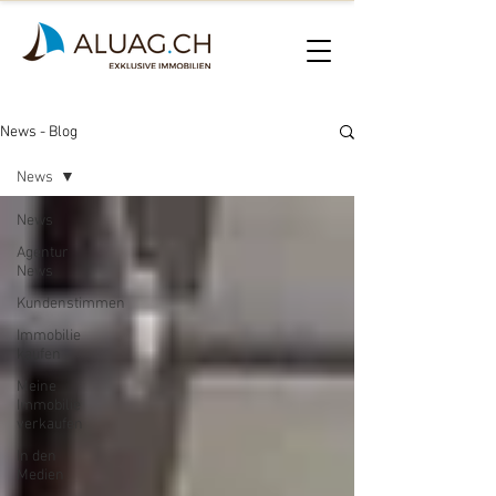
News - Blog
News
News
Agentur
News
Kundenstimmen
Immobilie
kaufen
Meine
Immobilie
verkaufen
In den
Medien