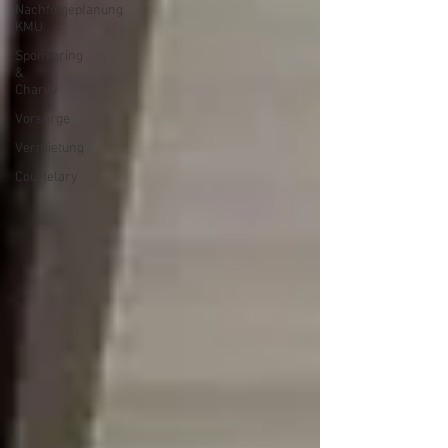
Nachfolgeplanung
KMU
Sponsoring
&
Charity
Vorsorge
Vermietung
Courtelary