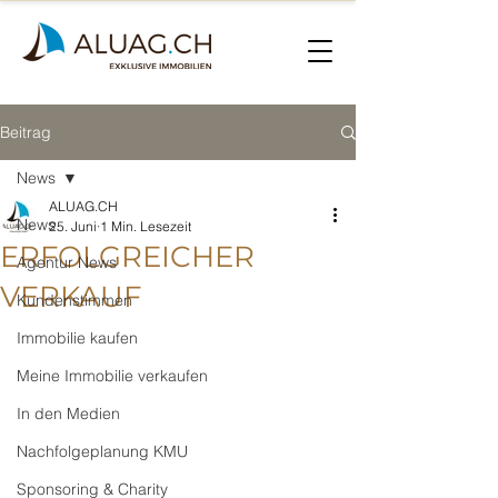
Beitrag
News
ALUAG.CH
News
25. Juni
1 Min. Lesezeit
ERFOLGREICHER
Agentur News
VERKAUF
Kundenstimmen
Immobilie kaufen
Meine Immobilie verkaufen
In den Medien
Nachfolgeplanung KMU
Sponsoring & Charity