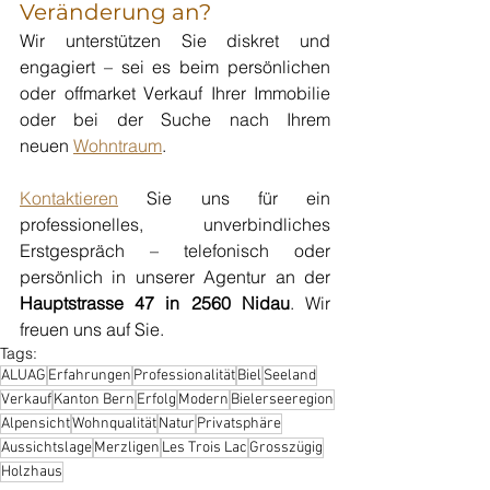
Veränderung an?
Wir unterstützen Sie diskret und 
engagiert – sei es beim persönlichen 
oder offmarket Verkauf Ihrer Immobilie 
oder bei der Suche nach Ihrem 
neuen
Wohntraum
.
Kontaktieren
 Sie uns für ein 
professionelles, unverbindliches 
Erstgespräch – telefonisch oder 
persönlich in unserer Agentur an der 
Hauptstrasse 47 in 2560 Nidau
. Wir 
freuen uns auf Sie.
Tags:
ALUAG
Erfahrungen
Professionalität
Biel
Seeland
Verkauf
Kanton Bern
Erfolg
Modern
Bielerseeregion
Alpensicht
Wohnqualität
Natur
Privatsphäre
Aussichtslage
Merzligen
Les Trois Lac
Grosszügig
Holzhaus