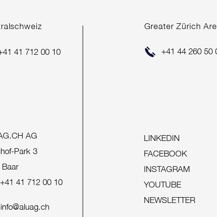
tralschweiz
Greater Zürich Ar
ERFOLGREICHER
ERF
+41 44 260 50 
+41 41 712 00 10
VERKAUF
VER
AG.CH AG
LINKEDIN
hof-Park 3
FACEBOOK
 Baar
INSTAGRAM
+41 41 712 00 10
YOUTUBE
NEWSLETTER
info@aluag.ch