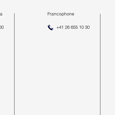
ea
Francophone
OLGREICHER
00
+41 26 655 10 30
KAUF