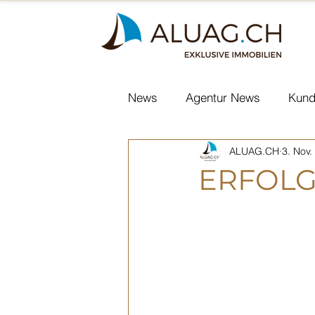
News
Agentur News
Kund
ALUAG.CH
3. Nov.
In den Medien
Nachfolg
ERFOLG
Courtelary