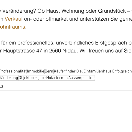
e Veränderung? Ob Haus, Wohnung oder Grundstück – w
im 
Verkauf
 on- oder offmarket und unterstützen Sie gerne
ohntraums
.
 für ein professionelles, unverbindliches Erstgespräch p
r Hauptstrasse 47 in 2560 Nidau. Wir freuen uns auf Sie
Professionalität
Immobilie
Bern
Käuferfinder
Biel
Einfamilienhaus
Erfolgreich
dänderung
Objektübergabe
Notartermin
Aussenpool
Ins
en