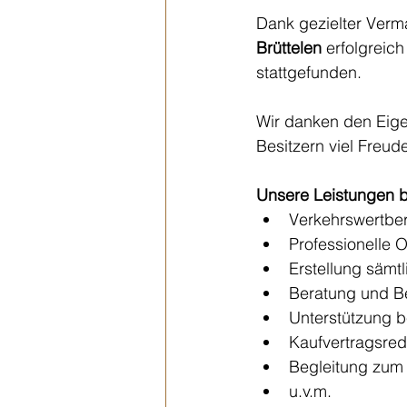
Dank gezielter Ver
Brüttelen
 erfolgreic
stattgefunden.
Wir danken den Eige
Besitzern viel Freu
Unsere Leistungen b
Verkehrswertbe
Professionelle 
Erstellung sämt
Beratung und Be
Unterstützung b
Kaufvertragsred
Begleitung zum
u.v.m.