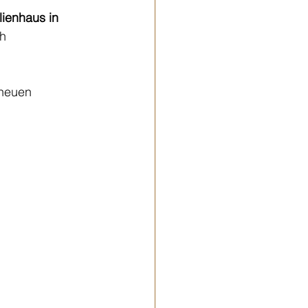
ienhaus in 
h 
neuen 